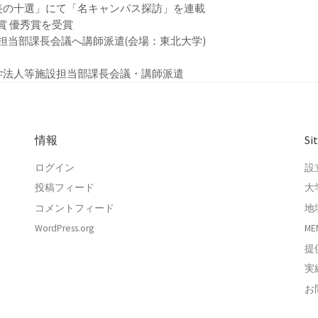
新聞「美の十選」にて「名キャンパス探訪」を連載
文化賞 優秀賞を受賞
等施設担当部課長会議へ講師派遣(会場：東北大学)
国⽴⼤学法⼈等施設担当部課⻑会議・講師派遣
情報
Si
ログイン
設
投稿フィード
大
コメントフィード
地
WordPress.org
ME
提
実
お