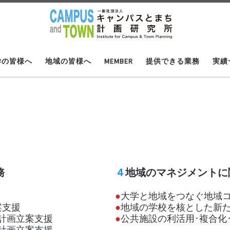
学の皆様へ
地域の皆様へ
MEMBER
提供できる業務
実績
務
４
地域のマネジメントに
●
大学と地域をつなぐ地域
案支援
●
地域の学校を核とした新
計画立案支援
●
公共施設の利活用･複合化
計画立案支援