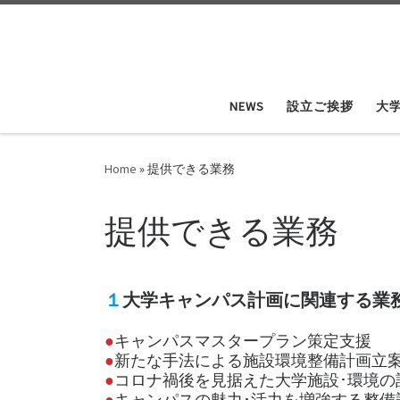
Skip to content
NEWS
設立ご挨拶
大
Home
»
提供できる業務
提供できる業務
１
大学キャンパス計画に関連する業
●
キャンパスマスタープラン策定支援
●
新たな手法による施設環境整備計画立
●
コロナ禍後を見据えた大学施設･環境の
●
キャンパスの魅力･活力を増強する整備