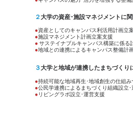
２
大学の資産･施設マネジメントに
●
資産としてのキャンパス利活用計画立
●
施設マネジメント計画立案支援
●
サステイナブルキャンパス構築に係る
●
地域との連携によるキャンパス整備計
３
大学と地域が連携したまちづくり
●
持続可能な地域再生･地域創生の仕組み
●
公民学連携によるまちづくり組織設立･
●
リビングラボ設立･運営支援